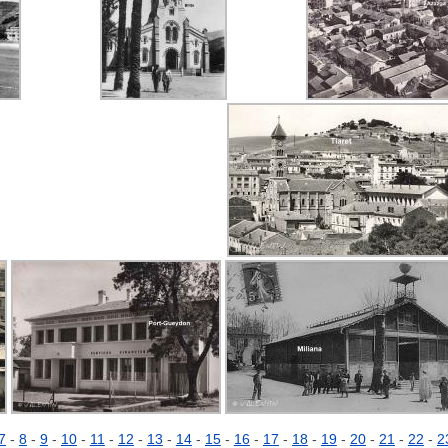
7
-
8
-
9
-
10
-
11
-
12
-
13
-
14
-
15
-
16
-
17
-
18
-
19
-
20
-
21
-
22
-
2