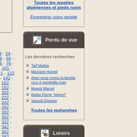
Toutes les recettes
algériennes et pieds noirs
Enregistrer votre recette
Perdu de vue
3
-
24
-
Les dernières recherches
9
-
50
-
5
-
76
-
Taif Malika
-
101
-
Meziane Hamid
21
-
122
-
142
-
Avez vous connu la famille
-
162
-
cruz à gambetta oran
-
182
-
Mesnil Marcel
-
202
-
Badia Pierre "pierrot"
-
222
-
Saoudi Djamila
-
242
-
-
262
-
Toutes les recherches
-
282
-
-
302
-
-
322
-
-
342
-
-
362
-
Loisirs
-
382
-