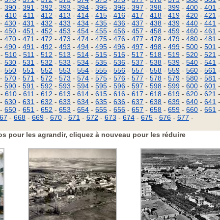
-
390
-
391
-
392
-
393
-
394
-
395
-
396
-
397
-
398
-
399
-
400
-
401
-
410
-
411
-
412
-
413
-
414
-
415
-
416
-
417
-
418
-
419
-
420
-
421
-
430
-
431
-
432
-
433
-
434
-
435
-
436
-
437
-
438
-
439
-
440
-
441
-
450
-
451
-
452
-
453
-
454
-
455
-
456
-
457
-
458
-
459
-
460
-
461
-
470
-
471
-
472
-
473
-
474
-
475
-
476
-
477
-
478
-
479
-
480
-
481
-
490
-
491
-
492
-
493
-
494
-
495
-
496
-
497
-
498
-
499
-
500
-
501
-
510
-
511
-
512
-
513
-
514
-
515
-
516
-
517
-
518
-
519
-
520
-
521
-
530
-
531
-
532
-
533
-
534
-
535
-
536
-
537
-
538
-
539
-
540
-
541
-
550
-
551
-
552
-
553
-
554
-
555
-
556
-
557
-
558
-
559
-
560
-
561
-
570
-
571
-
572
-
573
-
574
-
575
-
576
-
577
-
578
-
579
-
580
-
581
-
590
-
591
-
592
-
593
-
594
-
595
-
596
-
597
-
598
-
599
-
600
-
601
-
610
-
611
-
612
-
613
-
614
-
615
-
616
-
617
-
618
-
619
-
620
-
621
-
630
-
631
-
632
-
633
-
634
-
635
-
636
-
637
-
638
-
639
-
640
-
641
-
650
-
651
-
652
-
653
-
654
-
655
-
656
-
657
-
658
-
659
-
660
-
661
67
-
668
-
669
-
670
-
671
-
672
-
673
-
674
-
675
-
676
-
677
-
os pour les agrandir, cliquez à nouveau pour les réduire