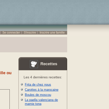
Se connecter
S'inscrire
Inscrire une famille
Recettes
lle ou
Les 4 dernières recettes:
Frita de chez nous
Carottes à la marocaine
Boules de moscou
La paella valenciana de
mamie tona