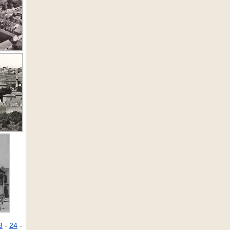
3
-
24
-