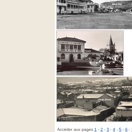
Accéder aux pages
1
-
2
-
3
-
4
-
5
-
6
-