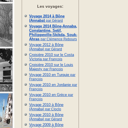
Les voyages:
Voyage 2014 à Bône
(Annaba)
par Gérard
Voyage 2014 Bône-Annaba,
Constantine, Setif,
Philippeville-Skikda, Souk-
Ahras
par Clémence Rebours
Voyage 2012 à Bône
(Annaba)
par Gérard
Croisière 2010 sur le Costa
Victoria
par François
Croisière 2010 sur le Louis
Majesty
par François
Voyage 2010 en Turquie
par
François
Voyage 2010 en Jordanie
par
François
Voyage 2010 en Grèce
par
François
Voyage 2010 à Bône
(Annaba)
par Cloclo
Voyage 2010 à Bône
(Annaba)
par Gérard
Voyage 2009 à Bône