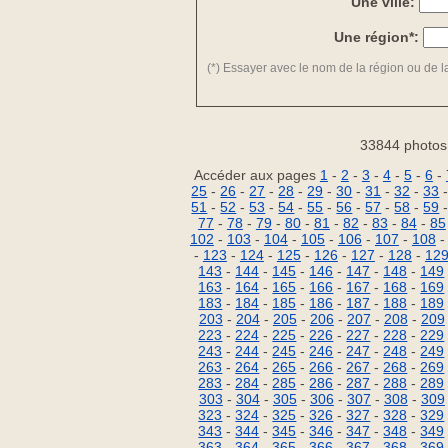
Une ville:
Une région*:
(*) Essayer avec le nom de la région ou de la 
33844 photos
Accéder aux pages
1
-
2
-
3
-
4
-
5
-
6
-
25
-
26
-
27
-
28
-
29
-
30
-
31
-
32
-
33
51
-
52
-
53
-
54
-
55
-
56
-
57
-
58
-
59
77
-
78
-
79
-
80
-
81
-
82
-
83
-
84
-
85
102
-
103
-
104
-
105
-
106
-
107
-
108
-
123
-
124
-
125
-
126
-
127
-
128
-
12
143
-
144
-
145
-
146
-
147
-
148
-
149
163
-
164
-
165
-
166
-
167
-
168
-
169
183
-
184
-
185
-
186
-
187
-
188
-
189
203
-
204
-
205
-
206
-
207
-
208
-
209
223
-
224
-
225
-
226
-
227
-
228
-
229
243
-
244
-
245
-
246
-
247
-
248
-
249
263
-
264
-
265
-
266
-
267
-
268
-
269
283
-
284
-
285
-
286
-
287
-
288
-
289
303
-
304
-
305
-
306
-
307
-
308
-
309
323
-
324
-
325
-
326
-
327
-
328
-
329
343
-
344
-
345
-
346
-
347
-
348
-
349
363
-
364
-
365
-
366
-
367
-
368
-
369