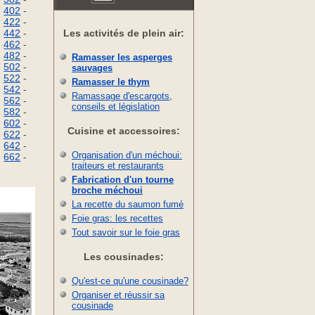
-
402
-
-
422
-
Les activités de plein air:
-
442
-
-
462
-
-
482
-
Ramasser les asperges
-
502
-
sauvages
-
522
-
Ramasser le thym
-
542
-
Ramassage d'escargots,
-
562
-
conseils et législation
-
582
-
-
602
-
Cuisine et accessoires:
-
622
-
-
642
-
Organisation d'un méchoui:
-
662
-
traiteurs et restaurants
Fabrication d'un tourne
broche méchoui
La recette du saumon fumé
Foie gras: les recettes
Tout savoir sur le foie gras
Les cousinades:
Qu'est-ce qu'une cousinade?
Organiser et réussir sa
cousinade