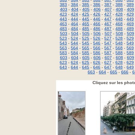
383
-
384
-
385
-
386
-
387
-
388
-
389
403
-
404
-
405
-
406
-
407
-
408
-
409
423
-
424
-
425
-
426
-
427
-
428
-
429
443
-
444
-
445
-
446
-
447
-
448
-
449
463
-
464
-
465
-
466
-
467
-
468
-
469
483
-
484
-
485
-
486
-
487
-
488
-
489
503
-
504
-
505
-
506
-
507
-
508
-
509
523
-
524
-
525
-
526
-
527
-
528
-
529
543
-
544
-
545
-
546
-
547
-
548
-
549
563
-
564
-
565
-
566
-
567
-
568
-
569
583
-
584
-
585
-
586
-
587
-
588
-
589
603
-
604
-
605
-
606
-
607
-
608
-
609
623
-
624
-
625
-
626
-
627
-
628
-
629
643
-
644
-
645
-
646
-
647
-
648
-
649
663
-
664
-
665
-
666
-
6
Cliquez sur les phot