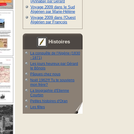
(Annaba)
par Gérard
Voyage 2009 dans le Sud
Algérien par Marie-Hélène
Voyage 2009 dans l'Ouest
Algérien par François
Histoires
La conquête de l'Algérie (1830
- 1871)
Les jours heureux par Gérard
le Bônois
Pâques chez nous
Noël 1962!!! Tu te souviens
mon frère?
La biographie d'Etienne
Courbin
Petites histoires d'Oran
Les fêtes