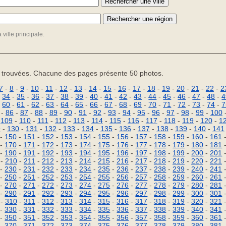
ville principale.
 trouvées. Chacune des pages présente 50 photos.
7
-
8
-
9
-
10
-
11
-
12
-
13
-
14
-
15
-
16
-
17
-
18
-
19
-
20
-
21
-
22
-
2
-
34
-
35
-
36
-
37
-
38
-
39
-
40
-
41
-
42
-
43
-
44
-
45
-
46
-
47
-
48
-
4
-
60
-
61
-
62
-
63
-
64
-
65
-
66
-
67
-
68
-
69
-
70
-
71
-
72
-
73
-
74
-
7
-
86
-
87
-
88
-
89
-
90
-
91
-
92
-
93
-
94
-
95
-
96
-
97
-
98
-
99
-
100
-
109
-
110
-
111
-
112
-
113
-
114
-
115
-
116
-
117
-
118
-
119
-
120
-
1
9
-
130
-
131
-
132
-
133
-
134
-
135
-
136
-
137
-
138
-
139
-
140
-
141
-
150
-
151
-
152
-
153
-
154
-
155
-
156
-
157
-
158
-
159
-
160
-
161
-
170
-
171
-
172
-
173
-
174
-
175
-
176
-
177
-
178
-
179
-
180
-
181
-
190
-
191
-
192
-
193
-
194
-
195
-
196
-
197
-
198
-
199
-
200
-
201
-
210
-
211
-
212
-
213
-
214
-
215
-
216
-
217
-
218
-
219
-
220
-
221
-
230
-
231
-
232
-
233
-
234
-
235
-
236
-
237
-
238
-
239
-
240
-
241
-
250
-
251
-
252
-
253
-
254
-
255
-
256
-
257
-
258
-
259
-
260
-
261
-
270
-
271
-
272
-
273
-
274
-
275
-
276
-
277
-
278
-
279
-
280
-
281
-
290
-
291
-
292
-
293
-
294
-
295
-
296
-
297
-
298
-
299
-
300
-
301
-
310
-
311
-
312
-
313
-
314
-
315
-
316
-
317
-
318
-
319
-
320
-
321
-
330
-
331
-
332
-
333
-
334
-
335
-
336
-
337
-
338
-
339
-
340
-
341
-
350
-
351
-
352
-
353
-
354
-
355
-
356
-
357
-
358
-
359
-
360
-
361
-
370
-
371
-
372
-
373
-
374
-
375
-
376
-
377
-
378
-
379
-
380
-
381