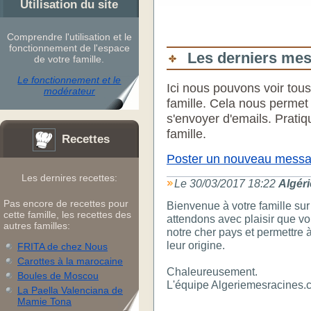
Utilisation du site
Comprendre l'utilisation et le
fonctionnement de l'espace
Les derniers me
de votre famille.
Le fonctionnement et le
Ici nous pouvons voir tou
modérateur
famille. Cela nous permet
s'envoyer d'emails. Prati
famille.
Recettes
Poster un nouveau messa
Les dernires recettes:
Le 30/03/2017 18:22
Algér
Pas encore de recettes pour
Bienvenue à votre famille sur le site Algeriemesracines.com. Nous
cette famille, les recettes des
attendons avec plaisir que v
autres familles:
notre cher pays et permettre 
leur origine.
FRITA de chez Nous
Carottes à la marocaine
Chaleureusement.
Boules de Moscou
L'équipe Algeriemesracines.
La Paella Valenciana de
Mamie Tona